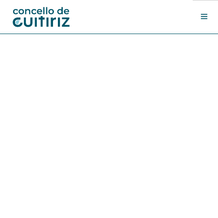
O Concello
Departamentos
Novas
Contacto
Sede electrónica
Search Site