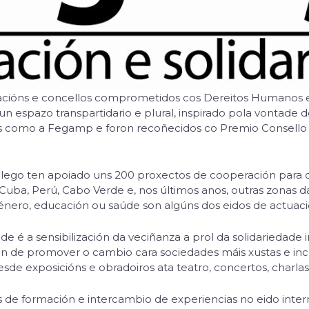
cións e concellos comprometidos cos Dereitos Humanos e c
n espazo transpartidario e plural, inspirado pola vontade d
ións como a Fegamp e foron recoñecidos co Premio Consell
Galego ten apoiado uns 200 proxectos de cooperación para
 Cuba, Perú, Cabo Verde e, nos últimos anos, outras zonas
xénero, educación ou saúde son algúns dos eidos de actuaci
ade é a sensibilización da veciñanza a prol da solidariedade 
 de promover o cambio cara sociedades máis xustas e inclu
sde exposicións e obradoiros ata teatro, concertos, charlas,
e formación e intercambio de experiencias no eido interna