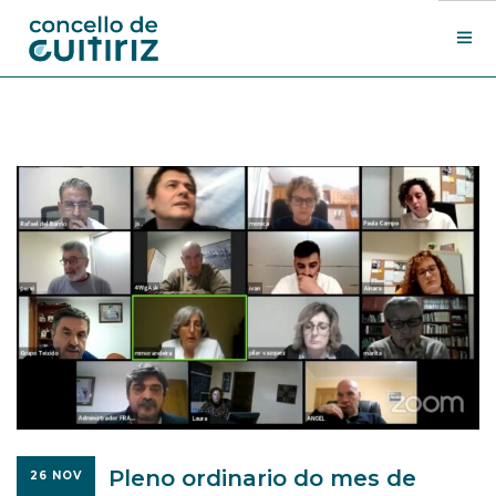
O Concello
Departamentos
Novas
Contacto
Sede electrónica
Search Site
Pleno ordinario do mes de
26 NOV