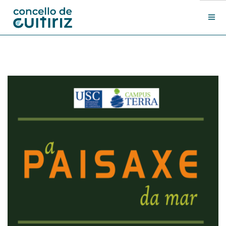
O Concello
Departamentos
Novas
Contacto
Sede electrónica
Search Site