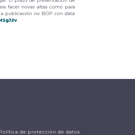
gar. O prazo de presentación de
para facer novas altas como para
e a publicación no BOP con data
3M2gJ2v
.
Política de protección de datos