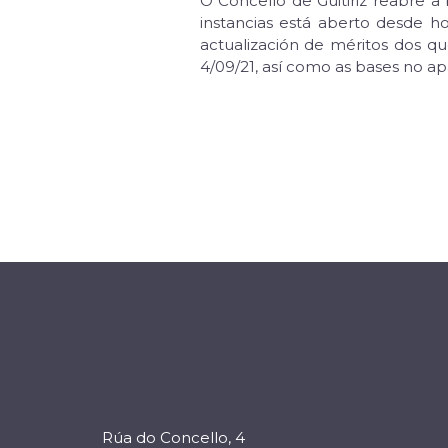
O Concello de Guitiriz reabre 
instancias está aberto desde ho
actualización de méritos dos q
4/09/21, así como as bases no 
Rúa do Concello, 4