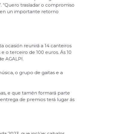
e”. “Quero trasladar o compromiso
ñen un importante retorno
 ocasión reunirá a 14 canteiros
e o terceiro de 100 euros. Ás 10
 de AGALPI.
úsica, o grupo de gaitas e a
iñas, e que tamén formará parte
entrega de premios terá lugar ás
ada 2023, que inclúe: cabalos