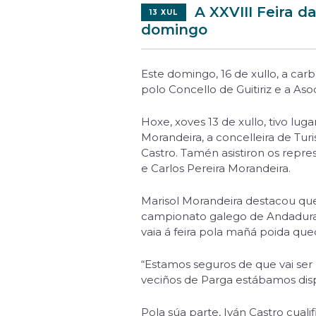
A XXVIII Feira d
13 XUL
domingo
Este domingo, 16 de xullo, a carb
polo Concello de Guitiriz e a As
Hoxe, xoves 13 de xullo, tivo lug
Morandeira, a concelleira de Tur
Castro. Tamén asistiron os repr
e Carlos Pereira Morandeira.
Marisol Morandeira destacou que
campionato galego de Andadura 
vaia á feira pola mañá poida qu
“Estamos seguros de que vai ser u
veciños de Parga estábamos dispo
Pola súa parte, Iván Castro cual