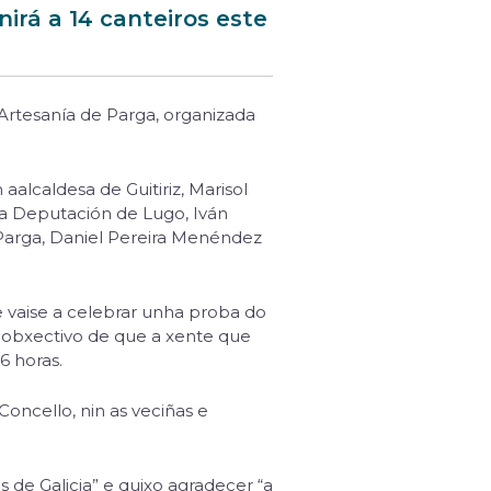
nirá a 14 canteiros este
e Artesanía de Parga, organizada
aalcaldesa de Guitiriz, Marisol
da Deputación de Lugo, Iván
 Parga, Daniel Pereira Menéndez
 vaise a celebrar unha proba do
 obxectivo de que a xente que
6 horas.
Concello, nin as veciñas e
 de Galicia” e quixo agradecer “a