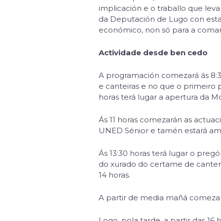
implicación e o traballo que lev
da Deputación de Lugo con esta 
económico, non só para a comarc
Actividade desde ben cedo
A programación comezará ás 8:30
e canteiras e no que o primeiro 
horas terá lugar a apertura da M
Ás 11 horas comezarán as actuaci
UNED Sénior e tamén estará ame
Ás 13:30 horas terá lugar o preg
do xurado do certame de canterí
14 horas.
A partir de media mañá comezará
Logo, pola tarde, a partir das 1