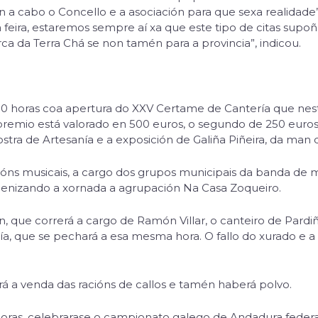
an a cabo o Concello e a asociación para que sexa realidad
feira, estaremos sempre aí xa que este tipo de citas supo
a da Terra Chá se non tamén para a provincia”, indicou.
 horas coa apertura do XXV Certame de Cantería que nesta
premio está valorado en 500 euros, o segundo de 250 euros 
ostra de Artesanía e a exposición de Galiña Piñeira, da man
óns musicais, a cargo dos grupos municipais da banda de m
nizando a xornada a agrupación Na Casa Zoqueiro.
ón, que correrá a cargo de Ramón Villar, o canteiro de Pard
a, que se pechará a esa mesma hora. O fallo do xurado e a 
 a venda das racións de callos e tamén haberá polvo.
6 horas, celebrarase o campionato galego de Andadura feder