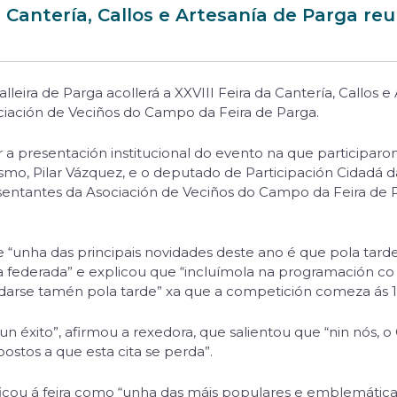
a Cantería, Callos e Artesanía de Parga reu
alleira de Parga acollerá a XXVIII Feira da Cantería, Callos 
ociación de Veciños do Campo da Feira de Parga.
ar a presentación institucional do evento na que participaron 
ismo, Pilar Vázquez, e o deputado de Participación Cidadá 
esentantes da Asociación de Veciños do Campo da Feira de
 “unha das principais novidades deste ano é que pola tarde
federada” e explicou que “incluímola na programación co
edarse tamén pola tarde” xa que a competición comeza ás 1
n éxito”, afirmou a rexedora, que salientou que “nin nós, o 
stos a que esta cita se perda”.
ificou á feira como “unha das máis populares e emblemáticas