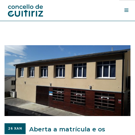
O Concello
Departamentos
Novas
Contacto
Sede electrónica
Search Site
Aberta a matrícula e os
26 XAN