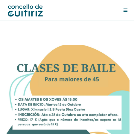
O Concello
Departamentos
Novas
Contacto
Sede electrónica
Search Site