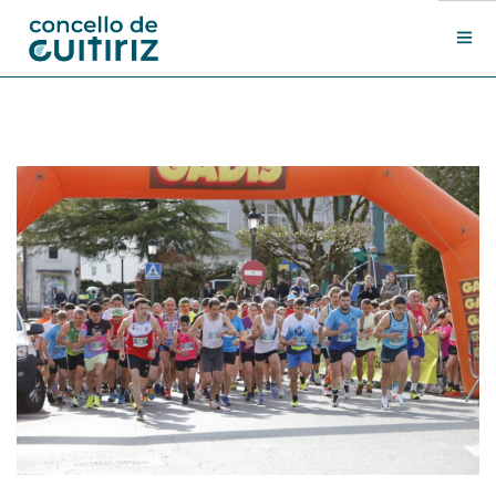
O Concello
Departamentos
Novas
Contacto
Sede electrónica
Search Site