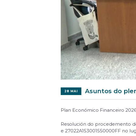
Asuntos do plen
28 MAI
Plan Económico Financeiro 202
Resolución do procedemento de i
e 27022A153001550000FF no luga