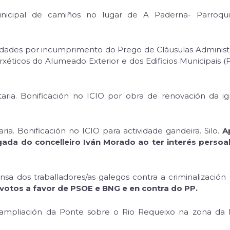
municipal de camiños no lugar de A Paderna- Parroq
dades por incumprimento do Prego de Cláusulas Administra
rxéticos do Alumeado Exterior e dos Edificios Municipais (
taria. Bonificación no ICIO por obra de renovación da i
ria. Bonificación no ICIO para actividade gandeira. Silo.
A
ada do concelleiro Iván Morado ao ter interés persoal
a dos traballadores/as galegos contra a criminalización 
otos a favor de PSOE e BNG e en contra do PP.
ampliación da Ponte sobre o Rio Requeixo na zona da 