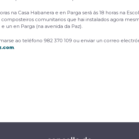
0 horas na Casa Habanera e en Parga será ás 18 horas na Esc
s composteiros comunitarios que hai instalados agora mesmo
) e un en Parga (na avenida da Paz).
arse ao teléfono 982 370 109 ou enviar un correo electró
z.com
.