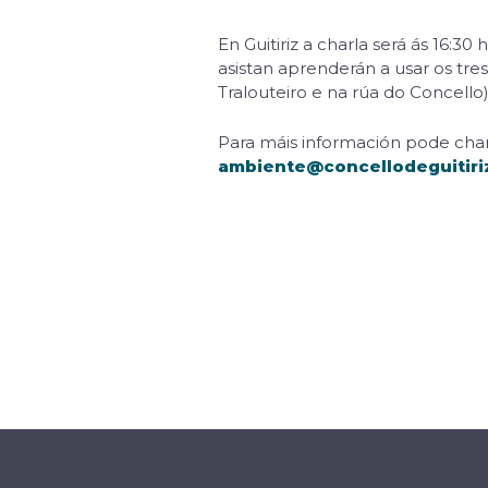
En Guitiriz a charla será ás 16:3
asistan aprenderán a usar os tre
Tralouteiro e na rúa do Concello
Para máis información pode cham
ambiente@concellodeguitiri