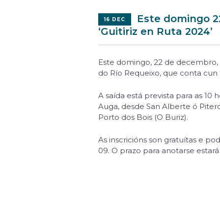
Este domingo 22
16 DEC
‘Guitiriz en Ruta 2024’
Este domingo, 22 de decembro, r
do Río Requeixo, que conta cun p
A saída está prevista para as 10 
Auga, desde San Alberte ó Piter
Porto dos Bois (O Buriz).
As inscricións son gratuítas e 
09. O prazo para anotarse estará