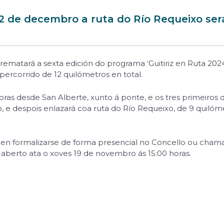
 de decembro a ruta do Río Requeixo será
ematará a sexta edición do programa ‘Guitiriz en Ruta 2024
ercorrido de 12 quilómetros en total.
horas desde San Alberte, xunto á ponte, e os tres primeiros
o, e despois enlazará coa ruta do Río Requeixo, de 9 quiló
poden formalizarse de forma presencial no Concello ou cham
 aberto ata o xoves 19 de novembro ás 15:00 horas.