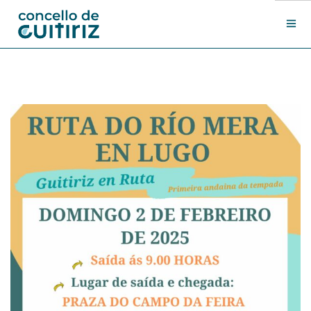
O Concello
Departamentos
Novas
Contacto
Sede electrónica
Search Site