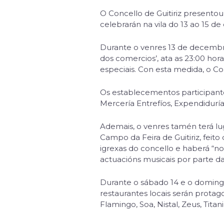
O Concello de Guitiriz presentou 
celebrarán na vila do 13 ao 15 
Durante o venres 13 de decembro,
dos comercios’, ata as 23:00 ho
especiais. Con esta medida, o C
Os establecementos participantes
Mercería Entrefíos, Expendiduría 
Ademais, o venres tamén terá lu
Campo da Feira de Guitiriz, fei
igrexas do concello e haberá “n
actuacións musicais por parte d
Durante o sábado 14 e o domingo
restaurantes locais serán protag
Flamingo, Soa, Nistal, Zeus, Titan