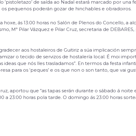
do ‘pistoletazo’ de saída ao Nadal estará marcado por una fe
que os pequenos poderán gozar de hinchables e obradoiros.
hoxe, ás 13:00 horas no Salón de Plenos do Concello, a alcal
smo, Mª Pilar Vázquez e Pilar Cruz, secretaria de DEBARES, 
gradecer aos hostaleiros de Guitiriz a súa implicación sem
mizar o tecido de servizos de hostalería local. É moi impo
 ideas que nós lles trasladamos”. En termos da festa infant
sa para os ‘peques’ e os que non o son tanto, que vai gust
ruz, aportou que “as tapas serán durante o sábado á noite 
:00 a 23:00 horas pola tarde. O domingo ás 23:00 horas sor