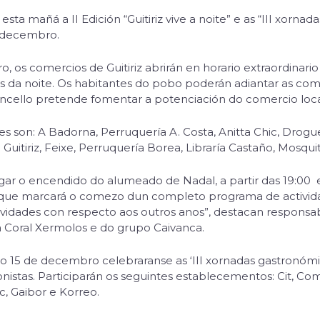
esta mañá a II Edición “Guitiriz vive a noite” e as “III xorna
de decembro.
 os comercios de Guitiriz abrirán en horario extraordinario
ras da noite. Os habitantes do pobo poderán adiantar as co
oncello pretende fomentar a potenciación do comercio loca
 son: A Badorna, Perruquería A. Costa, Anitta Chic, Drogue
Guitiriz, Feixe, Perruquería Borea, Libraría Castaño, Mosqu
gar o encendido do alumeado de Nadal, a partir das 19:00 
to que marcará o comezo dun completo programa de activida
ovidades con respecto aos outros anos”, destacan responsa
a Coral Xermolos e do grupo Caivanca.
 15 de decembro celebraranse as ‘III xornadas gastronómic
onistas. Participarán os seguintes establecementos: Cit, Co
ic, Gaibor e Korreo.