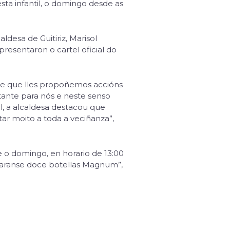
sta infantil, o domingo desde as
desa de Guitiriz, Marisol
presentaron o cartel oficial do
pre que lles propoñemos accións
rtante para nós e neste senso
il, a alcaldesa destacou que
ar moito a toda a veciñanza”,
e o domingo, en horario de 13:00
tearanse doce botellas Magnum”,