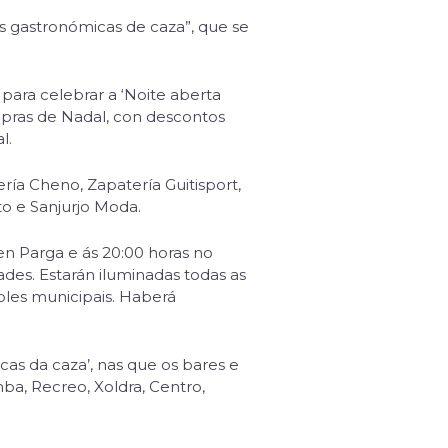
das gastronómicas de caza”, que se
 para celebrar a ‘Noite aberta
mpras de Nadal, con descontos
l.
ría Cheno, Zapatería Guitisport,
ito e Sanjurjo Moda.
en Parga e ás 20:00 horas no
des. Estarán iluminadas todas as
bles municipais. Haberá
as da caza’, nas que os bares e
mba, Recreo, Xoldra, Centro,