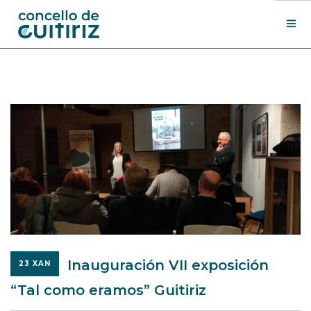
O Concello
Departamentos
Novas
Contacto
Sede electrónica
Search Site
Inauguración VII exposición
23 XAN
“Tal como eramos” Guitiriz