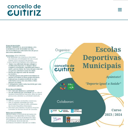
O Concello
Departamentos
Novas
Contacto
Sede electrónica
Search Site