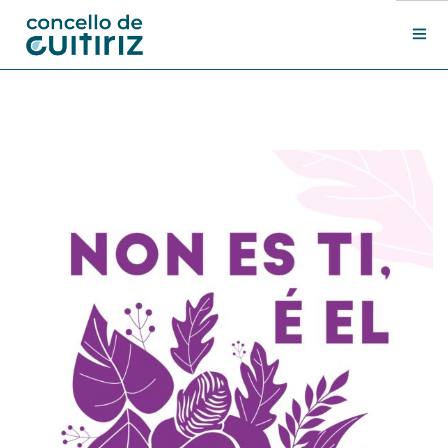
O Concello
Departamentos
Novas
Contacto
Sede electrónica
Search Site