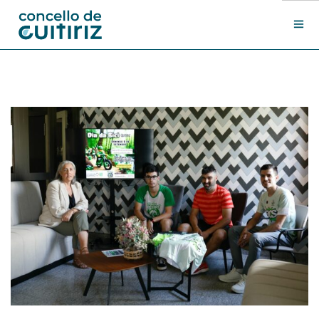
O Concello
Departamentos
Novas
Contacto
Sede electrónica
Search Site