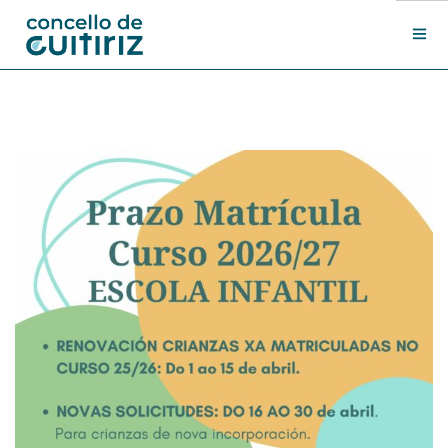
O Concello
Departamentos
Novas
Contacto
Sede electrónica
Search Site