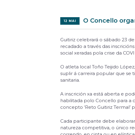
O Concello organ
12 MAI
Guitiriz celebrará o sábado 23 de 
recadado a través das inscrición
social xeradas pola crise da COVI
O atleta local Toño Teijido López,
suplir á carreira popular que se
sanitaria.
A inscrición xa está aberta e po
habilitada polo Concello para a
concepto ‘Reto Guitiriz Termal’ 
Cada participante debe elaborar 
natureza competitiva, o único re
correndo, en cinta ou en elíptic