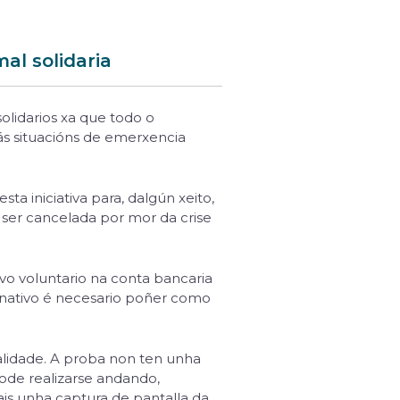
mal solidaria
 solidarios xa que todo o
 ás situacións de emerxencia
sta iniciativa para, dalgún xeito,
e ser cancelada por mor da crise
ivo voluntario na conta bancaria
donativo é necesario poñer como
nalidade. A proba non ten unha
pode realizarse andando,
ais unha captura de pantalla da