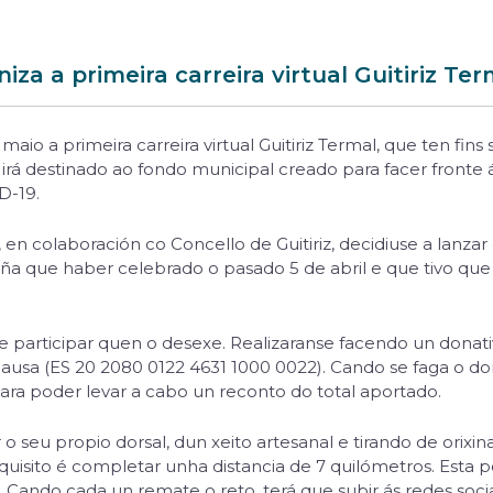
iza a primeira carreira virtual Guitiriz Ter
maio a primeira carreira virtual Guitiriz Termal, que ten fins
s irá destinado ao fondo municipal creado para facer fronte
D-19.
 en colaboración co Concello de Guitiriz, decidiuse a lanzar e
 tiña que haber celebrado o pasado 5 de abril e que tivo qu
de participar quen o desexe. Realizaranse facendo un donat
 causa (ES 20 2080 0122 4631 1000 0022). Cando se faga o 
para poder levar a cabo un reconto do total aportado.
o seu propio dorsal, dun xeito artesanal e tirando de orixi
quisito é completar unha distancia de 7 quilómetros. Esta 
a. Cando cada un remate o reto, terá que subir ás redes soci