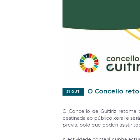
O Concello reto
21 OUT
O Concello de Guitiriz retoma 
destinada ao público xeral e será
previa, polo que poden asistir to
A actividade contará cunha act