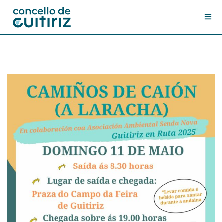
O Concello
Departamentos
Novas
Contacto
Sede electrónica
Search Site