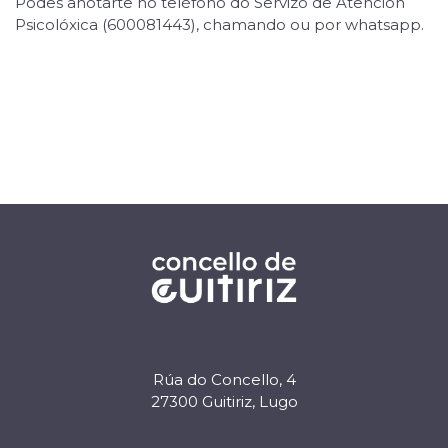
Podes anotarte no teléfono do Servizo de Atención
Psicolóxica (600081443), chamando ou por whatsapp.
Rúa do Concello, 4
27300 Guitiriz, Lugo