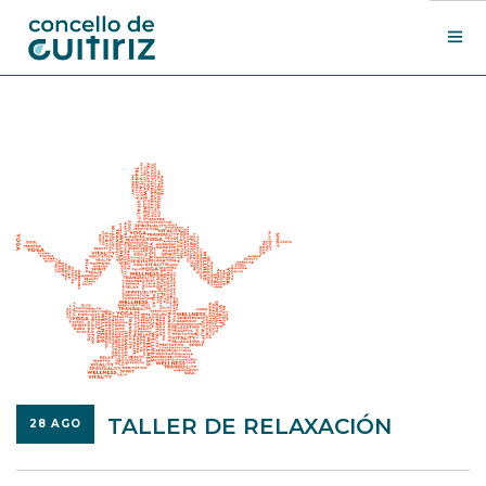
O Concello
Departamentos
Novas
Contacto
Sede electrónica
Search Site
TALLER DE RELAXACIÓN
28 AGO