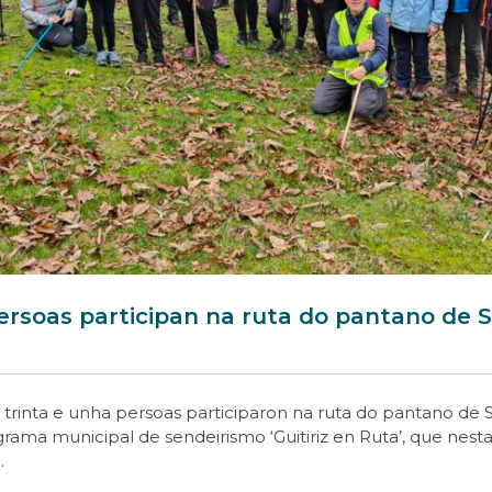
ersoas participan na ruta do pantano de S
rinta e unha persoas participaron na ruta do pantano de 
ama municipal de sendeirismo ‘Guitiriz en Ruta’, que nesta
.