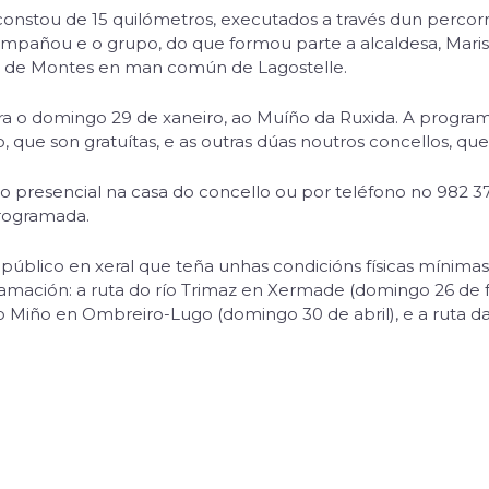
onstou de 15 quilómetros, executados a través dun percorri
ompañou e o grupo, do que formou parte a alcaldesa, Mariso
 de Montes en man común de Lagostelle.
ara o domingo 29 de xaneiro, ao Muíño da Ruxida. A progra
, que son gratuítas, e as outras dúas noutros concellos, qu
ito presencial na casa do concello ou por teléfono no 982 3
programada.
 público en xeral que teña unhas condicións físicas mínima
mación: a ruta do río Trimaz en Xermade (domingo 26 de fe
o Miño en Ombreiro-Lugo (domingo 30 de abril), e a ruta 