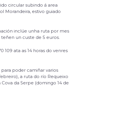
do circular subindo á area
l Morandeira, estivo guiado
mación inclúe unha ruta por mes
e teñen un custe de 5 euros.
70 109 ata as 14 horas do venres
s para poder camiñar varios
breiro), a ruta do río Requeixo
da Cova da Serpe (domingo 14 de