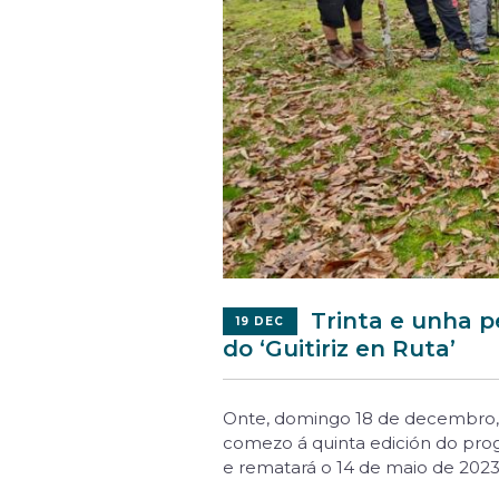
Trinta e unha p
19 DEC
do ‘Guitiriz en Ruta’
Onte, domingo 18 de decembro, t
comezo á quinta edición do progr
e rematará o 14 de maio de 2023