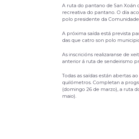
A ruta do pantano de San Xoán c
recreativa do pantano. O día ac
polo presidente da Comunidade
A próxima saída está prevista p
das que catro son polo municipio
As inscricións realizaranse de xe
anterior á ruta de sendeirismo 
Todas as saídas están abertas ao
quilómetros. Completan a progra
(domingo 26 de marzo), a ruta d
maio).