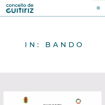
O Concello
Departamentos
Novas
IN: BANDO
Contacto
Sede electrónica
Search Site