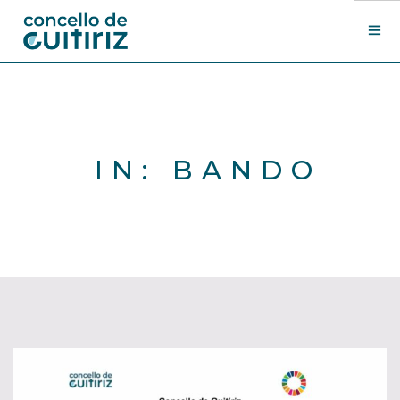
O Concello
Departamentos
Novas
IN: BANDO
Contacto
Sede electrónica
Search Site